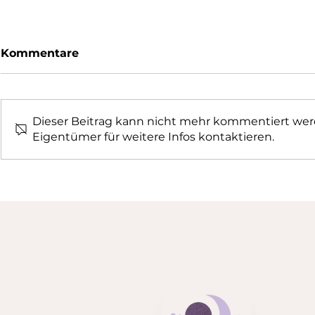
Kommentare
Dieser Beitrag kann nicht mehr kommentiert wer
Eigentümer für weitere Infos kontaktieren.
Warum Spiele in der
Schulprob
psychologischen
Ursachen,
Beratung so wertvoll
und wie p
sind
Beratung 
Lerntherap
können
SEI
Übe
Kond