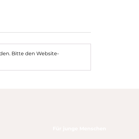
den. Bitte den Website-
leme:
 Auswirkungen
sychologische
und integrative
ie helfen
TEN
ANGEBOT
r mich
Für junge Menschen
itionen &